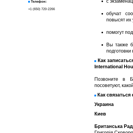
с экзамена
Телефон:
+1 (650) 720-2266
обучат со
повысят их 
помогут под
Вы также б
подготовки
Как записатьс
International Ho
Позвоните в Б
посоветуют, како
Как связаться 
Украина
Киев
Британська Рад
Григорія Сковоро