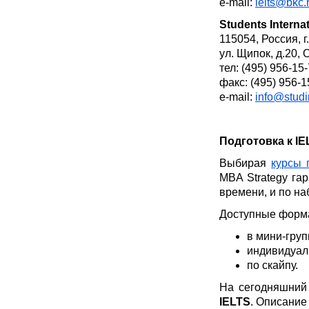
e-mail:
ielts@bkc.
Students Internat
115054, Россия, г
ул. Щипок, д.20,
тел: (495) 956-15
факс: (495) 956-1
e-mail:
info@studin
Подготовка к IE
Выбирая
курсы 
MBA Strategy га
времени, и по на
Доступные форма
в мини-груп
индивидуал
по скайпу.
На сегодняшний
IELTS
. Описание