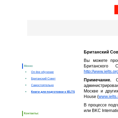
Британский Совет
Вы можете прой
Британского 
Меню:
http://www.ielts.o
On-line обучение
Британский Совет
Примечание.
С 
администрирован
Самостоятельно
Москве и других
Книги для подготовки к IELTS
House (
www.ielts
В процессе подг
или BKC Internati
Контакты: